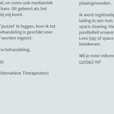
ziel, en soms ook mediamiek
plaatsgevonden.
bare. Dit gebeurt als het
bij mij komt.
Ik word regelmati
lading in een huis
puzzel' te leggen, kom ik tot
space clearing. Hi
ehandeling is geschikt voor
positiviteit ervare
f worden ingezet.
Lees
hier
of space 
betekenen.
he behandeling.
Wil je meer inform
ier
contact
op!
Alternatieve Therapeuten)