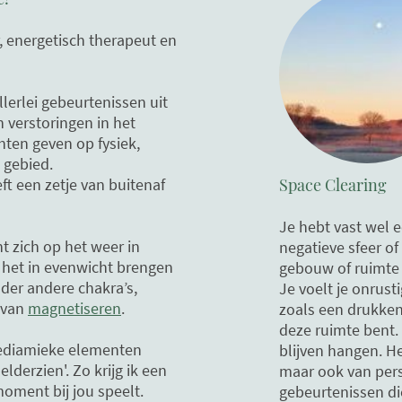
, energetisch therapeut en
lerlei gebeurtenissen uit
 verstoringen in het
hten geven op fysiek,
l gebied.
eft een zetje van buitenaf
Space Clearing
Je hebt vast wel 
t zich op het weer in
negatieve sfeer of
 het in evenwicht brengen
gebouw of ruimte
der andere chakra’s,
Je voelt je onrusti
 van
magnetiseren
.
zoals een drukkend
deze ruimte bent.
mediamieke elementen
blijven hangen. H
elderzien'. Zo krijg ik een
maar ook van pers
moment bij jou speelt.
gebeurtenissen di